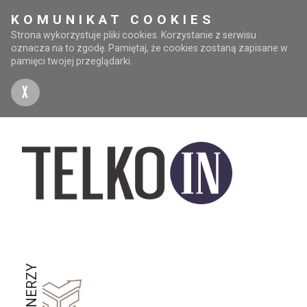
KOMUNIKAT COOKIES
Strona wykorzystuje pliki cookies. Korzystanie z serwisu
oznacza na to zgodę. Pamiętaj, że cookies zostaną zapisane w
pamięci twojej przeglądarki.
X
PARTNERZY