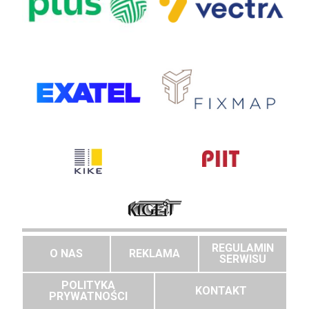
REGULAMIN
O NAS
REKLAMA
SERWISU
POLITYKA
KONTAKT
PRYWATNOŚCI