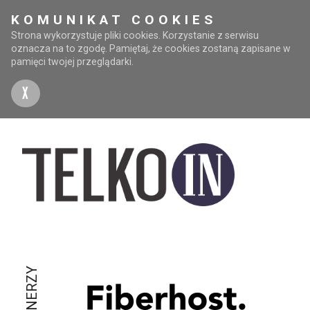
KOMUNIKAT COOKIES
Strona wykorzystuje pliki cookies. Korzystanie z serwisu
oznacza na to zgodę. Pamiętaj, że cookies zostaną zapisane w
pamięci twojej przeglądarki.
X
PARTNERZY