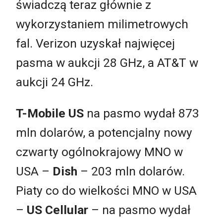
świadczą teraz głównie z
wykorzystaniem milimetrowych
fal. Verizon uzyskał najwięcej
pasma w aukcji 28 GHz, a AT&T w
aukcji 24 GHz.
T-Mobile US
na pasmo wydał 873
mln dolarów, a potencjalny nowy
czwarty ogólnokrajowy MNO w
USA –
Dish
– 203 mln dolarów.
Piaty co do wielkości MNO w USA
–
US Cellular
– na pasmo wydał