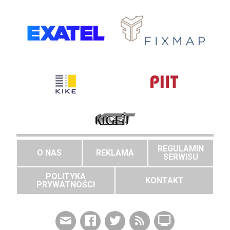
REGULAMIN
O NAS
REKLAMA
SERWISU
POLITYKA
KONTAKT
PRYWATNOŚCI