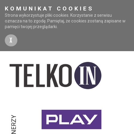
KOMUNIKAT COOKIES
Strona wykorzystuje pliki cookies. Korzystanie z serwisu
oznacza na to zgodę. Pamiętaj, że cookies zostaną zapisane w
pamięci twojej przeglądarki.
X
PARTNERZY