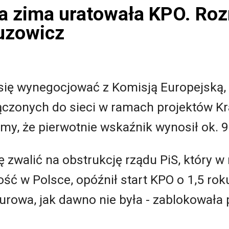
a zima uratowała KPO. Ro
uzowicz
 się wynegocjować z Komisją Europejską,
ączonych do sieci w ramach projektów K
y, że pierwotnie wskaźnik wynosił ok. 9
ę zwalić na obstrukcję rządu PiS, który 
ć w Polsce, opóźnił start KPO o 1,5 roku
 surowa, jak dawno nie była - zablokował