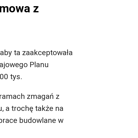
zmowa z
 aby ta zaakceptowała
rajowego Planu
00 tys.
w ramach zmagań z
, a trochę także na
a prace budowlane w