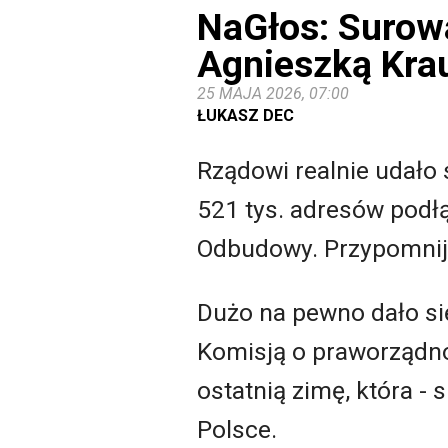
NaGłos: Surow
Agnieszką Kra
25 MAJA 2026, 07:00
ŁUKASZ DEC
Rządowi realnie udało
521 tys. adresów podł
Odbudowy. Przypomnijm
Dużo na pewno dało si
Komisją o praworządnoś
ostatnią zimę, która -
Polsce.