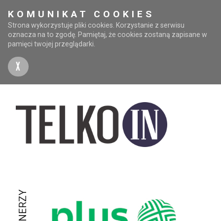
KOMUNIKAT COOKIES
Strona wykorzystuje pliki cookies. Korzystanie z serwisu
oznacza na to zgodę. Pamiętaj, że cookies zostaną zapisane w
pamięci twojej przeglądarki.
X
PARTNERZY