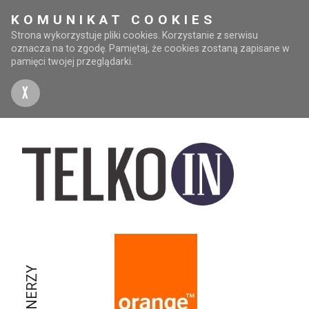
KOMUNIKAT COOKIES
Strona wykorzystuje pliki cookies. Korzystanie z serwisu
oznacza na to zgodę. Pamiętaj, że cookies zostaną zapisane w
pamięci twojej przeglądarki.
X
PARTNERZY