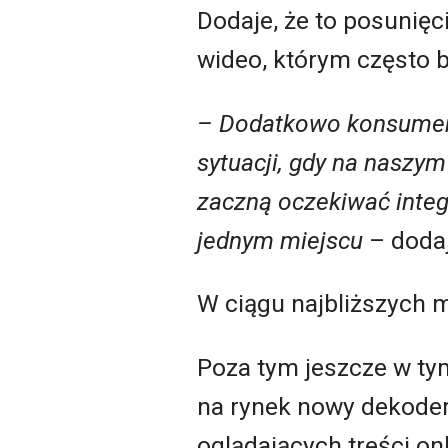
Dodaje, że to posunię
wideo, którym często b
– Dodatkowo konsument
sytuacji, gdy na naszym
zaczną oczekiwać integ
jednym miejscu
– dodaj
W ciągu najbliższych m
Poza tym jeszcze w ty
na rynek nowy dekoder
oglądających treści onl