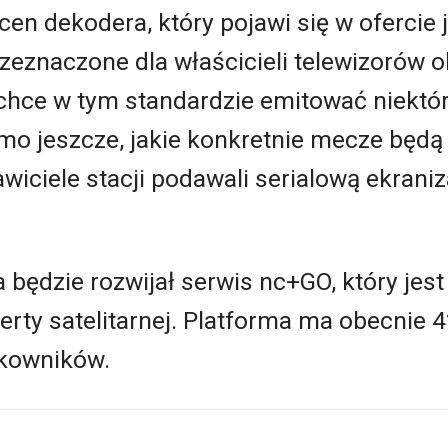
cen dekodera, który pojawi się w ofercie j
zeznaczone dla właścicieli telewizorów 
 chce w tym standardzie emitować niektó
omo jeszcze, jakie konkretnie mecze będ
wiciele stacji podawali serialową ekrani
ędzie rozwijał serwis nc+GO, który jest
erty satelitarnej. Platforma ma obecnie 4
tkowników.