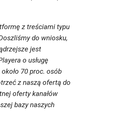
tformę z treściami typu
 Doszliśmy do wniosku,
drzejsze jest
Playera o usługę
 około 70 proc. osób
otrzeć z naszą
ofert
ą do
atnej oferty kanałów
aszej bazy naszych