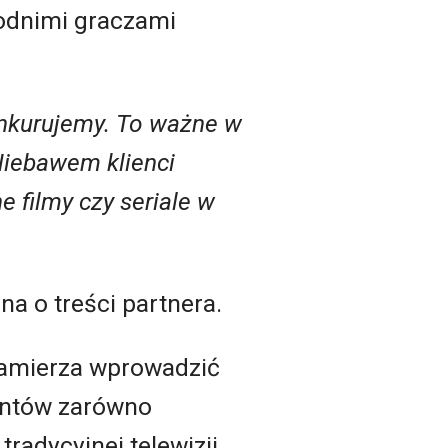
hodnimi graczami
onkurujemy. To ważne w
 Niebawem klienci
e filmy czy seriale w
na o treści partnera.
zamierza wprowadzić
ientów zarówno
radycyjnej telewizji.