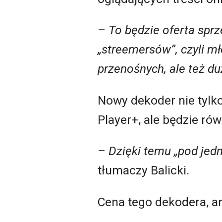
– To będzie oferta sprz
„streemersów”, czyli m
przenośnych, ale też du
Nowy dekoder nie tylk
Player+, ale będzie ró
– Dzięki temu „pod jedn
tłumaczy Balicki.
Cena tego dekodera, ani