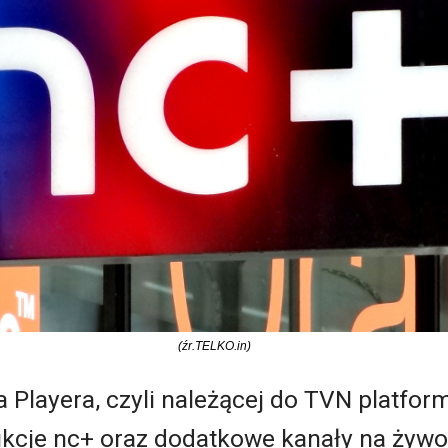
(źr.TELKO.in)
 Playera, czyli należącej do TVN platfor
ukcje nc+ oraz dodatkowe kanały na żywo