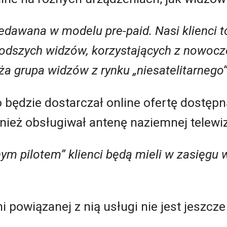
edawana w modelu pre-paid. Nasi klienci to
łodszych widzów, korzystających z nowoc
ża grupa widzów z rynku „niesatelitarnego
o będzie dostarczał online ofertę dostęp
wnież obsługiwał antenę naziemnej telewiz
ym pilotem” klienci będą mieli w zasięgu 
 powiązanej z nią usługi nie jest jeszcze