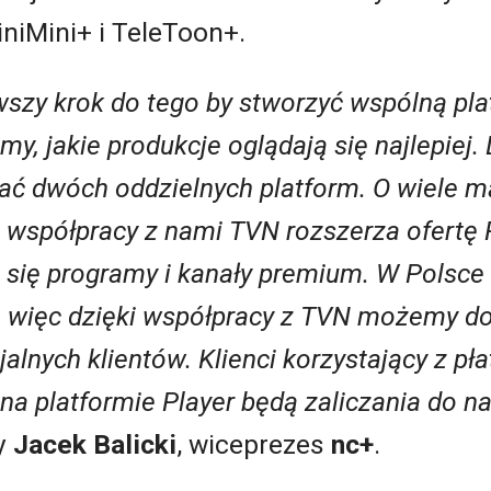
iniMini+ i TeleToon+.
wszy krok do tego by stworzyć wspólną pla
, jakie produkcje oglądają się najlepiej.
ć dwóch oddzielnych platform. O wiele mą
ki współpracy z nami TVN rozszerza ofertę 
ą się programy i kanały premium. W Polsce
, więc dzięki współpracy z TVN możemy d
jalnych klientów.
Klienci korzystający z pł
na platformie Player będą zaliczania do n
y
Jacek Balicki
, wiceprezes
nc+
.