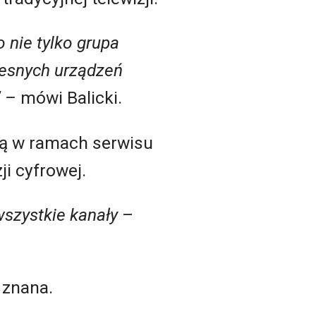
 nie tylko grupa
zesnych urządzeń
” –
mówi Balicki.
ną w ramach serwisu
ji cyfrowej.
wszystkie kanały
–
 znana.