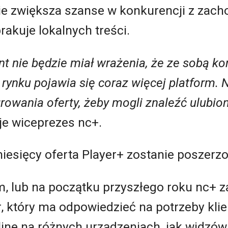
cie zwiększa szanse w konkurencji z zac
rakuje lokalnych treści.
 nie będzie miał wrażenia, że ze sobą k
 rynku pojawia się coraz więcej platform.
rowania oferty, ż
eby mogli znaleźć
ulubion
e wiceprezes nc+.
iesięcy oferta Player+ zostanie poszerzo
m, lub na początku przyszłego roku nc+ 
, który ma odpowiedzieć na potrzeby kl
ine na różnych urządzeniach, jak widzów t