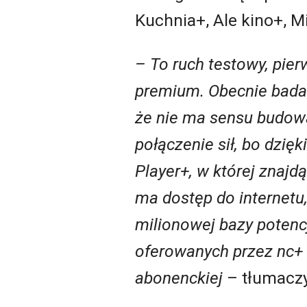
Kuchnia+, Ale kino+, M
– To ruch testowy, pier
premium. Obecnie badamy
że nie ma sensu budowa
połączenie sił, bo dzię
Player+, w której znajd
ma dostęp do internetu
milionowej bazy potenc
oferowanych przez nc+ 
abonenckiej
– tłumacz