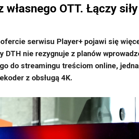
z własnego OTT. Łączy sił
fercie serwisu Player+ pojawi się więce
my DTH nie rezygnuje z planów wprowad
 do streamingu treściom online, jedna
dekoder z obsługą 4K.