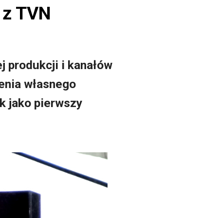
y z TVN
j produkcji i kanałów
zenia własnego
k jako pierwszy