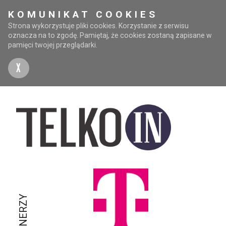
KOMUNIKAT COOKIES
Strona wykorzystuje pliki cookies. Korzystanie z serwisu
oznacza na to zgodę. Pamiętaj, że cookies zostaną zapisane w
pamięci twojej przeglądarki.
X
PARTNERZY