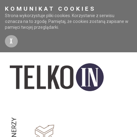
KOMUNIKAT COOKIES
Strona wykorzystuje pliki cookies. Korzystanie z serwisu
oznacza na to zgodę. Pamiętaj, że cookies zostaną zapisane w
pamięci twojej przeglądarki.
X
PARTNERZY