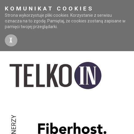
KOMUNIKAT COOKIES
Strona wykorzystuje pliki cookies. Korzystanie z serwisu
oznacza na to zgodę. Pamiętaj, że cookies zostaną zapisane w
pamięci twojej przeglądarki.
X
PARTNERZY