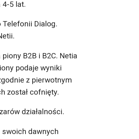
4-5 lat.
elefonii Dialog.
etii.
a piony B2B i B2C. Netia
iony podaje wyniki
 zgodnie z pierwotnym
h został cofnięty.
zarów działalności.
 na swoich dawnych