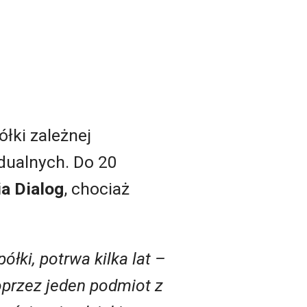
ółki zależnej
idualnych. Do 20
ia Dialog
, chociaż
łki, potrwa kilka lat –
oprzez jeden podmiot z