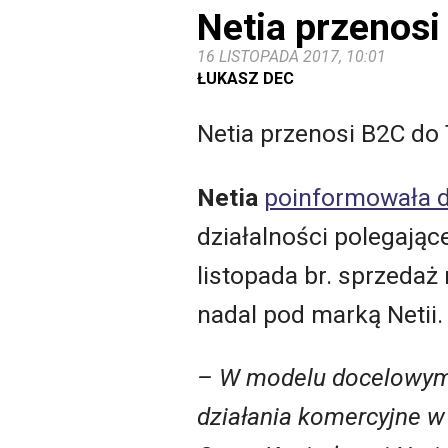
Netia przenosi
16 LISTOPADA 2017, 10:01
ŁUKASZ DEC
Netia przenosi B2C do 
Netia
poinformowała d
działalności polegając
listopada br. sprzeda
nadal pod marką Netii.
– W modelu docelowym – 
działania komercyjne w