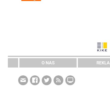
O NAS
REKL