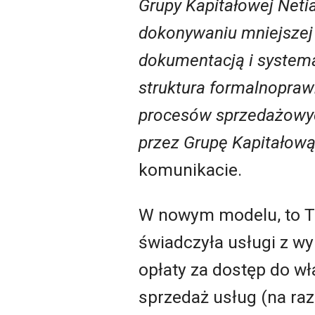
Grupy Kapitałowej Netia
dokonywaniu mniejszej 
dokumentacją i systema
struktura formalnopraw
procesów sprzedażowych
przez Grupę Kapitałow
komunikacie.
W nowym modelu, to Te
świadczyła usługi z wy
opłaty za dostęp do w
sprzedaż usług (na raz