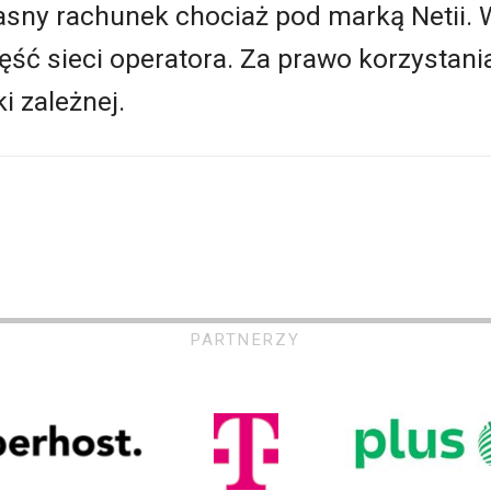
sny rachunek chociaż pod marką Netii. W
ść sieci operatora. Za prawo korzystania 
i zależnej.
PARTNERZY