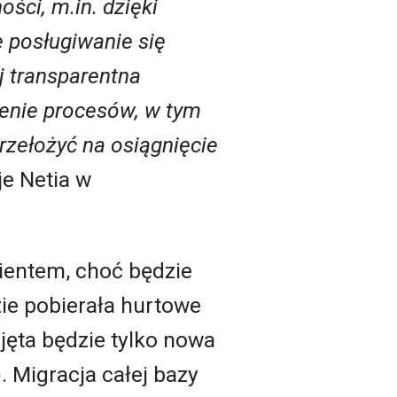
ści, m.in. dzięki
 posługiwanie się
j transparentna
zenie procesów, w tym
rzełożyć na osiągnięcie
e Netia w
ientem, choć będzie
zie pobierała hurtowe
jęta będzie tylko nowa
 Migracja całej bazy