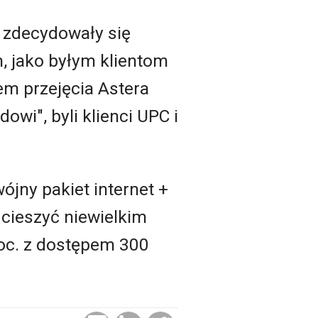
e zdecydowały się
, jako byłym klientom
iem przejęcia Astera
wi", byli klienci UPC i
ójny pakiet internet +
ę cieszyć niewielkim
roc. z dostępem 300