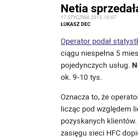
Netia sprzedał
17 STYCZNIA 2015, 10:07
ŁUKASZ DEC
Operator podał statyst
ciągu niespełna 5 mies
pojedynczych usług.
N
ok. 9-10 tys.
Oznacza to, że operator
licząc pod względem li
pozyskanych klientów.
zasięgu sieci HFC dopi