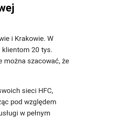
wej
ie i Krakowie. W
 klientom 20 tys.
 ale można szacować, że
 swoich sieci HFC,
icząc pod względem
 usługi w pełnym