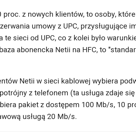
0 proc. z nowych klientów, to osoby, któr
 zerwania umowy z UPC, przysługujące im
ła te sieci od UPC, co z kolei było warunk
baza abonencka Netii na HFC, to "standardo
tów Netii w sieci kablowej wybiera podw
 potrójny z telefonem (ta usługa zdaje si
ybiera pakiet z dostępem 100 Mb/s, 10 p
tawową usługą 20 Mb/s.