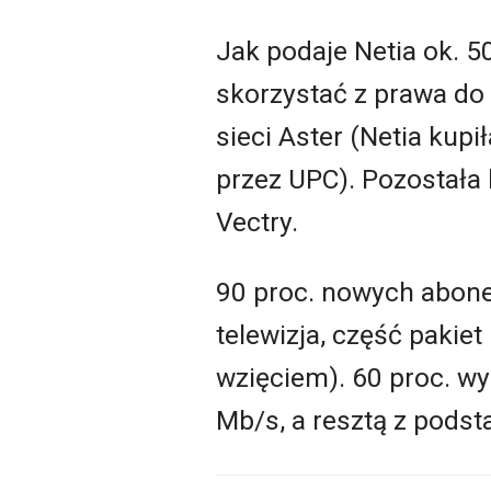
Jak podaje Netia ok. 5
skorzystać z prawa do
sieci Aster (Netia kupi
przez UPC). Pozostała 
Vectry.
90 proc. nowych abonen
telewizja, część pakiet
wzięciem). 60 proc. w
Mb/s, a resztą z pods