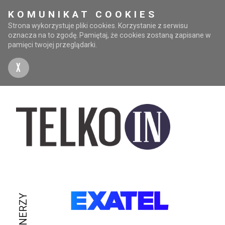
KOMUNIKAT COOKIES
Strona wykorzystuje pliki cookies. Korzystanie z serwisu
oznacza na to zgodę. Pamiętaj, że cookies zostaną zapisane w
pamięci twojej przeglądarki.
X
PARTNERZY