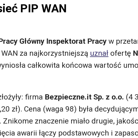
 sieć PIP WAN
racy Główny Inspektorat Pracy
w przeta
P WAN za najkorzystniejszą
uznał
ofertę
N
ż wyniosła całkowita końcowa wartość um
złożyły: firma
Bezpieczne.it Sp. z o.o.
(4 3
0,20 zł). Cena (waga 98) była decydujący
. Znikome znaczenie miało drugie, jakośc
ięcia awarii łączy podstawowych i zapas