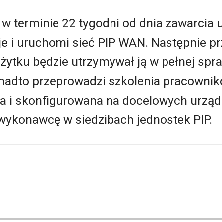
w terminie 22 tygodni od dnia zawarci
uje i uruchomi sieć PIP WAN. Następnie p
użytku będzie utrzymywał ją w pełnej spr
onadto przeprowadzi szkolenia pracowni
a i skonfigurowana na docelowych urząd
ykonawcę w siedzibach jednostek PIP.