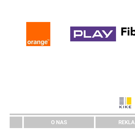
O NAS
REKL