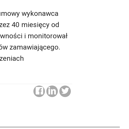
a umowy wykonawca
rzez 40 miesięcy od
awności i monitorował
ków zamawiającego.
zeniach