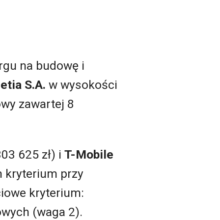
rgu na budowę i
etia S.A.
w wysokości
owy zawartej 8
03 625 zł) i
T-Mobile
m kryterium przy
iowe kryterium:
owych (waga 2).