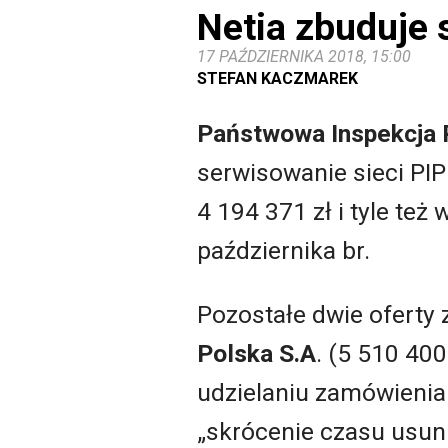
Netia zbuduje
17 PAŹDZIERNIKA 2018, 15:00
STEFAN KACZMAREK
Państwowa Inspekcja P
serwisowanie sieci PI
4 194 371 zł i tyle te
października br.
Pozostałe dwie oferty 
Polska
S.A
. (5 510 40
udzielaniu zamówienia
„skrócenie czasu usun