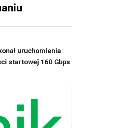
naniu
okonał uruchomienia
ści startowej 160 Gbps