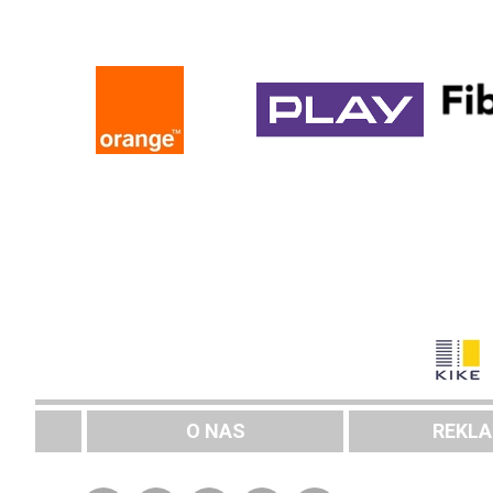
O NAS
REKL