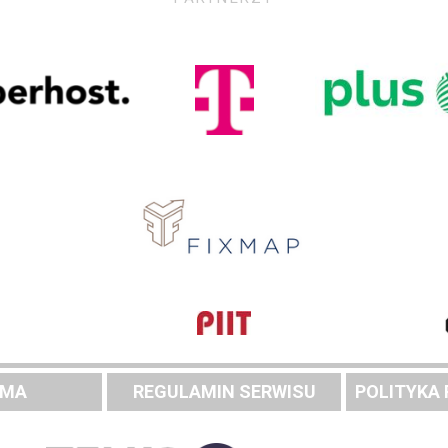
AMA
REGULAMIN SERWISU
POLITYKA