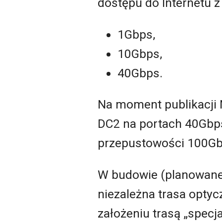
dostępu do Internetu z
1Gbps,
10Gbps,
40Gbps.
Na moment publikacji 
DC2 na portach 40Gbps
przepustowości 100Gb
W budowie (planowane 
niezależna trasa opty
założeniu trasą „specj