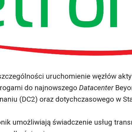
 szczególności uruchomienie węzłów ak
drogami do najnowszego
Datacenter
Beyon
znaniu (DC2) oraz dotychczasowego w St
nik umożliwiają świadczenie usług trans