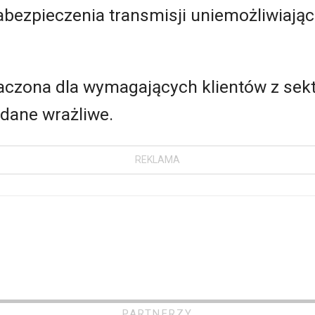
abezpieczenia transmisji uniemożliwiają
aczona dla wymagających klientów z se
 dane wrażliwe.
REKLAMA
PARTNERZY