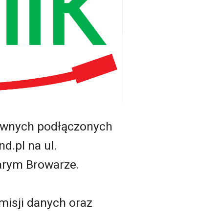
tywnych podłączonych
d.pl na ul.
arym Browarze.
misji danych oraz