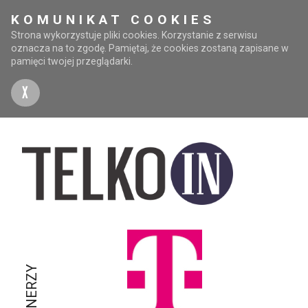
KOMUNIKAT COOKIES
Strona wykorzystuje pliki cookies. Korzystanie z serwisu
oznacza na to zgodę. Pamiętaj, że cookies zostaną zapisane w
pamięci twojej przeglądarki.
X
PARTNERZY