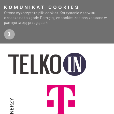
KOMUNIKAT COOKIES
Strona wykorzystuje pliki cookies. Korzystanie z serwisu
oznacza na to zgodę. Pamiętaj, że cookies zostaną zapisane w
pamięci twojej przeglądarki.
X
PARTNERZY