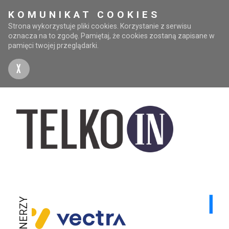
KOMUNIKAT COOKIES
Strona wykorzystuje pliki cookies. Korzystanie z serwisu
oznacza na to zgodę. Pamiętaj, że cookies zostaną zapisane w
pamięci twojej przeglądarki.
X
PARTNERZY