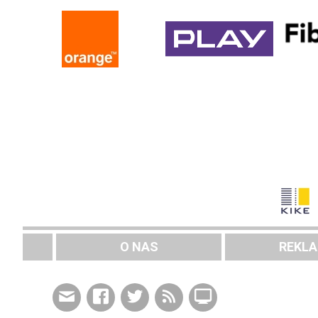
O NAS
REKL