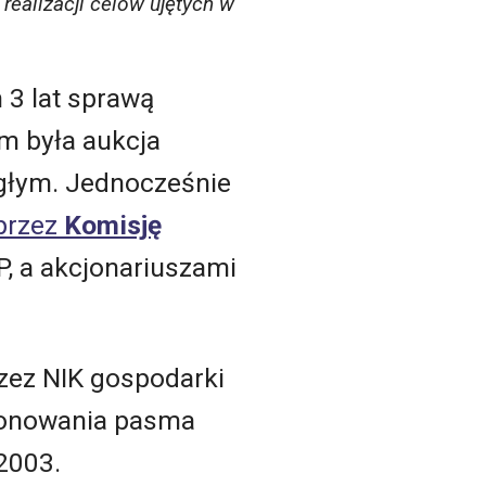
realizacji celów ujętych w
 3 lat sprawą
m była aukcja
egłym. Jednocześnie
przez
Komisję
, a akcjonariuszami
rzez NIK gospodarki
sponowania pasma
2003.