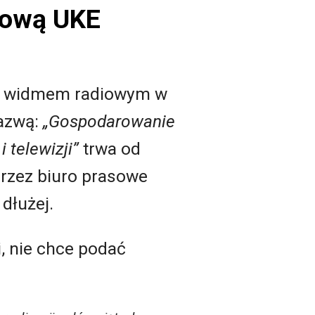
iową UKE
ia widmem radiowym w
nazwą:
„Gospodarowanie
 telewizji”
trwa od
przez biuro prasowe
dłużej.
, nie chce podać