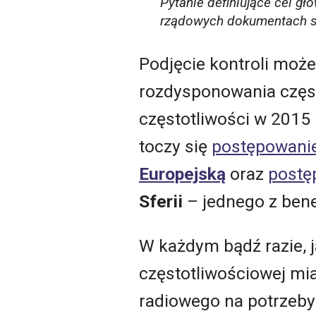
Pytanie definiujące cel gł
rządowych dokumentach st
Podjęcie kontroli może
rozdysponowania częst
częstotliwości w 2015 
toczy się
postępowani
Europejską
oraz
postę
Sferii
– jednego z ben
W każdym bądź razie, 
częstotliwościowej mi
radiowego na potrzeby