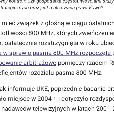
ówny kontroli: Czy gospodarka częstotliwościami służy 
rategicznych oraz jest realizowana prawidłowo?
 mieć związek z głośną w ciągu ostatnich
otliwości 800 MHz, których zwieńczenie
r. ostatecznie rozstrzygnięta w roku ubi
e w sprawie pasma 800 MHz rozpoczęte 
powanie arbitrażowe
pomiędzy rządem RP
eficjentów rozdziału pasma 800 MHz.
jak informuje UKE, poprzednie badanie p
ało miejsce w 2004 r. i dotyczyło rozdy
 nadawców telewizyjnych w latach 2001-