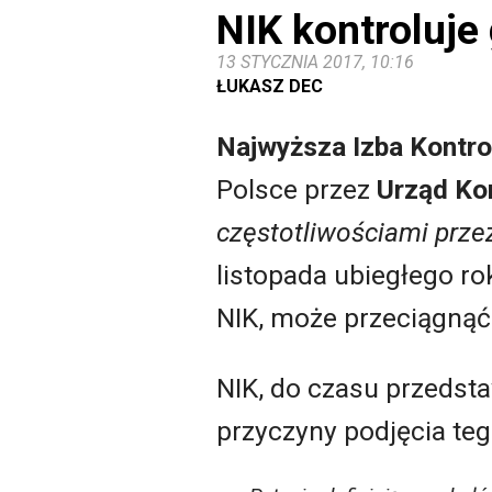
NIK kontroluje
13 STYCZNIA 2017, 10:16
ŁUKASZ DEC
Najwyższa Izba Kontro
Polsce przez
Urząd Kom
częstotliwościami przez
listopada ubiegłego r
NIK, może przeciągnąć 
NIK, do czasu przedsta
przyczyny podjęcia tego