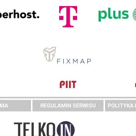
AMA
REGULAMIN SERWISU
POLITYKA