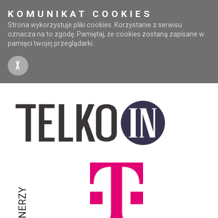
KOMUNIKAT COOKIES
Strona wykorzystuje pliki cookies. Korzystanie z serwisu
oznacza na to zgodę. Pamiętaj, że cookies zostaną zapisane w
pamięci twojej przeglądarki.
X
PARTNERZY