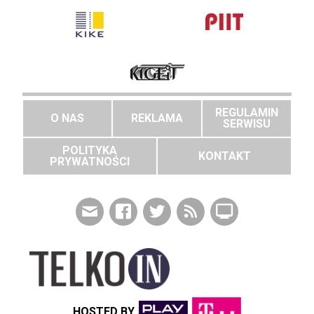
REGULAMIN
O NAS
REKLAMA
SERWISU
POLITYKA
KONTAKT
PRYWATNOŚCI
HOSTED BY