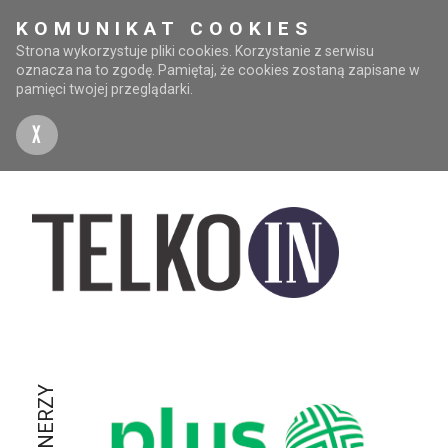
KOMUNIKAT COOKIES
Strona wykorzystuje pliki cookies. Korzystanie z serwisu
oznacza na to zgodę. Pamiętaj, że cookies zostaną zapisane w
pamięci twojej przeglądarki.
X
PARTNERZY