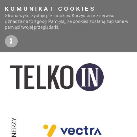
KOMUNIKAT COOKIES
Strona wykorzystuje pliki cookies. Korzystanie z serwisu
oznacza na to zgodę. Pamiętaj, że cookies zostaną zapisane w
pamięci twojej przeglądarki.
X
PARTNERZY