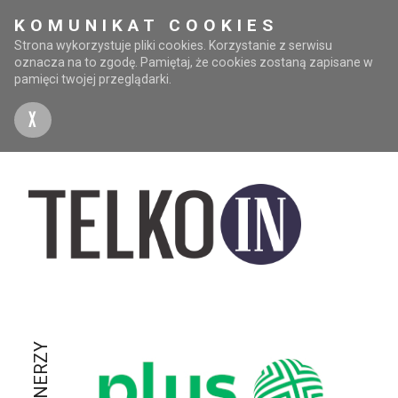
KOMUNIKAT COOKIES
Strona wykorzystuje pliki cookies. Korzystanie z serwisu
oznacza na to zgodę. Pamiętaj, że cookies zostaną zapisane w
pamięci twojej przeglądarki.
X
PARTNERZY