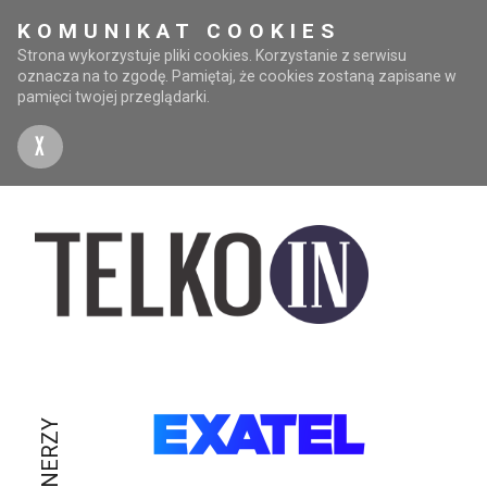
KOMUNIKAT COOKIES
Strona wykorzystuje pliki cookies. Korzystanie z serwisu
oznacza na to zgodę. Pamiętaj, że cookies zostaną zapisane w
pamięci twojej przeglądarki.
X
PARTNERZY