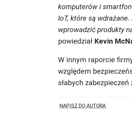
komputerów i smartfonó
IoT, które są wdrażane
wprowadzić produkty na
powiedział
Kevin McN
W innym raporcie firm
względem bezpieczeńs
słabych zabezpieczeń z
NAPISZ DO AUTORA