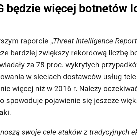
G będzie więcej botnetów I
zym raporcie „
Threat Intelligence Report
cze bardziej zwiększy rekordową liczbę 
owiadały za 78 proc. wykrytych przypad
owania w sieciach dostawców usług tel
nie więcej niż w 2016 r. Należy oczekiwa
o spowoduje pojawienie się jeszcze więk
aki.
enoszą swoje cele ataków z tradycyjnych