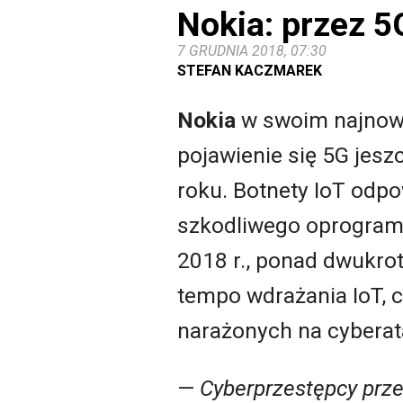
Nokia: przez 5
7 GRUDNIA 2018, 07:30
STEFAN KACZMAREK
Nokia
w swoim najnows
pojawienie się 5G jesz
roku. Botnety IoT odp
szkodliwego oprogram
2018 r., ponad dwukrot
tempo wdrażania IoT, c
narażonych na cyberat
—
Cyberprzestępcy prz