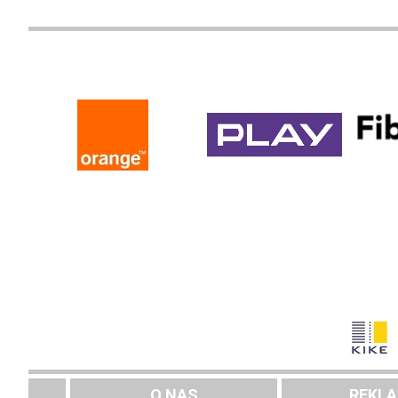
O NAS
REKL