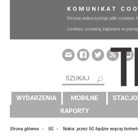
KOMUNIKAT COO
Strona wykorzystuje pliki cookies.
cookies zostaną zapisane w pamięci
WYDARZENIA
MOBILNE
STACJO
RAPORTY
Strona główna
5G
Nokia: przez 5G będzie więcej botne