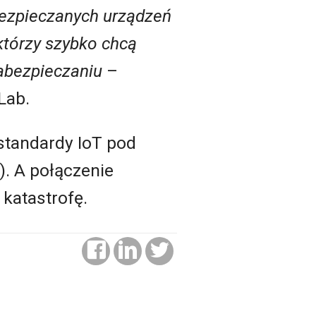
bezpieczanych urządzeń
którzy szybko chcą
abezpieczaniu
–
Lab.
standardy IoT pod
e). A połączenie
 katastrofę.