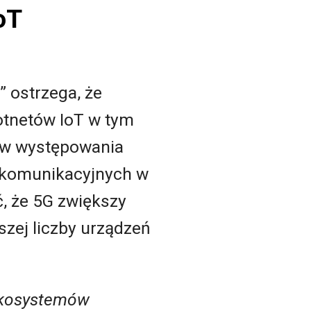
oT
” ostrzega, że
botnetów IoT w tym
ków występowania
ekomunikacyjnych w
ć, że 5G zwiększy
szej liczby urządzeń
 ekosystemów