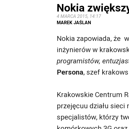
Nokia zwiększ
4 MARCA 2015, 14:17
MAREK JAŚLAN
Nokia zapowiada, że w
inżynierów w krakows
programistów, entuzja
Persona
, szef krakows
Krakowskie Centrum R&
przejęcuu działu sieci
specjalistów, którzy t
komórkowych 3G oraz 4