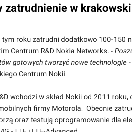
y zatrudnienie w krakowsk
 tym roku zatrudni dodatkowo 100-150 n
kim Centrum R&D Nokia Networks.
- Posz
stów gotowych tworzyć nowe technologie
-
kiego Centrum Nokii.
D wchodzi w skład Nokii od 2011 roku, c
 mobilnych firmy Motorola. Obecnie zatr
worzą oraz testują oprogramowanie dla e
G - LTE i LTE-Advanced.