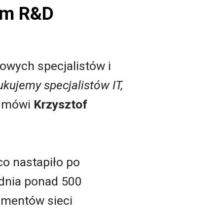
im R&D
owych specjalistów i
ukujemy specjalistów IT,
 mówi
Krzysztof
o nastapiło po
udnia ponad 500
lementów sieci