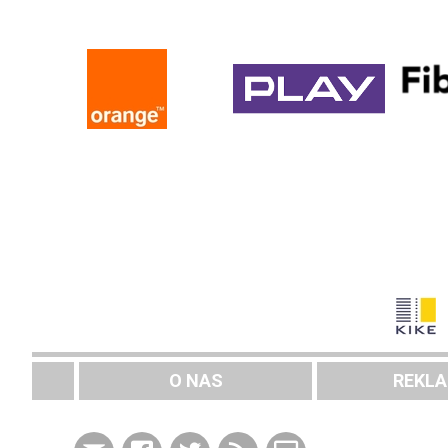
O NAS
REKL