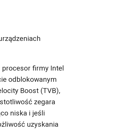
 urządzeniach
procesor firmy Intel
icie odblokowanym
locity Boost (TVB),
totliwość zegara
o niska i jeśli
ożliwość uzyskania