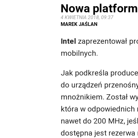
Nowa platforma
4 KWIETNIA 2018, 09:37
MAREK JAŚLAN
Intel
zaprezentował pro
mobilnych.
Jak podkreśla producen
do urządzeń przenośny
mnożnikiem. Został wy
która w odpowiednich
nawet do 200 MHz, jeśl
dostępna jest rezerwa