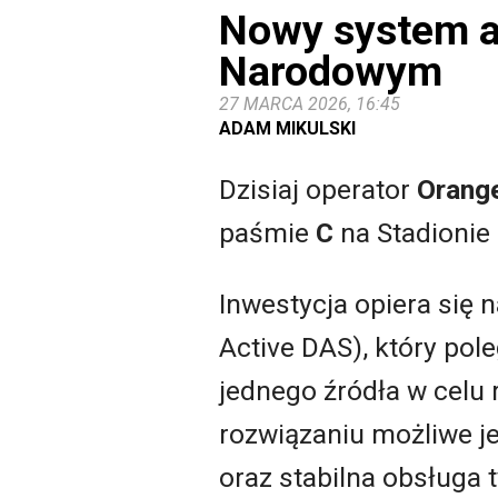
Nowy system a
Narodowym
27 MARCA 2026, 16:45
ADAM MIKULSKI
Dzisiaj operator
Orang
paśmie
C
na Stadioni
Inwestycja opiera się
Active DAS), który pol
jednego źródła w celu
rozwiązaniu możliwe j
oraz stabilna obsługa 