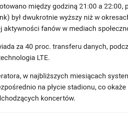
otowano między godziną 21:00 a 22:00, p
nk) był dwukrotnie wyższy niż w okresac
j aktywności fanów w mediach społeczn
iada za 40 proc. transferu danych, podc
technologia LTE.
atora, w najbliższych miesiącach syste
zpośrednio na płycie stadionu, co okaże 
dchodzących koncertów.