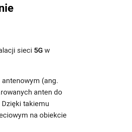
nie
lacji sieci
5G
w
e antenowym (ang.
parowanych anten do
 Dzięki takiemu
ieciowym na obiekcie