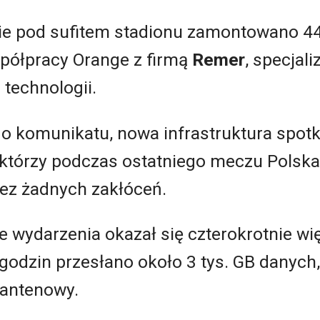
mie pod sufitem stadionu zamontowano 4
spółpracy Orange z firmą
Remer
, specjali
 technologii.
go komunikatu, nowa infrastruktura spot
którzy podczas ostatniego meczu Polska
bez żadnych zakłóceń.
e wydarzenia okazał się czterokrotnie wię
 godzin przesłano około 3 tys. GB danych
 antenowy.