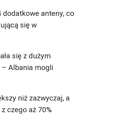
4 dodatkowe anteny, co
zującą się w
kała się z dużym
 – Albania mogli
kszy niż zazwyczaj, a
, z czego aż 70%