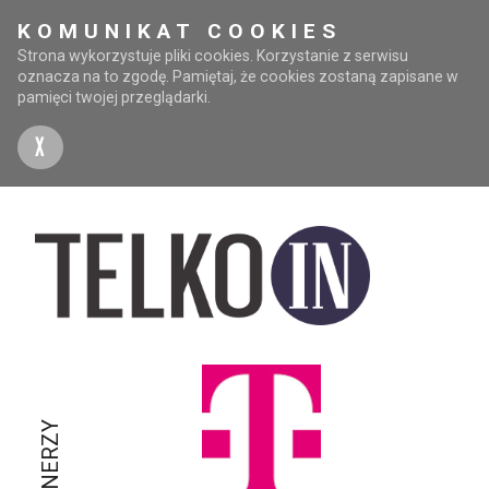
KOMUNIKAT COOKIES
Strona wykorzystuje pliki cookies. Korzystanie z serwisu
oznacza na to zgodę. Pamiętaj, że cookies zostaną zapisane w
pamięci twojej przeglądarki.
X
PARTNERZY