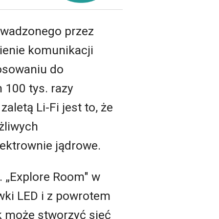
rowadzonego przez
ienie komunikacji
tosowaniu do
 100 tys. razy
letą Li-Fi jest to, że
żliwych
lektrownie jądrowe.
w. „Explore Room" w
ówki LED i z powrotem
k może stworzyć sieć