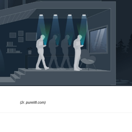
(źr. purelifi.com)