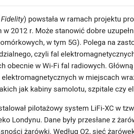
 Fidelity
) powstała w ramach projektu p
gh w 2012 r. Może stanowić dobre uzupełn
i komórkowych, w tym 5G). Polega na zas
dzialnego, czyli fal elektromagnetycznych
 obecnie w Wi-Fi fal radiowych. Główną za
ń elektromagnetycznych w miejscach wra
akich jak kabiny samolotu, szpitale czy e
nstalował pilotażowy system LiFi-XC w tz
leko Londynu. Dane były przesłane z żar
asności żarówki. Według O2, sieć żarówe