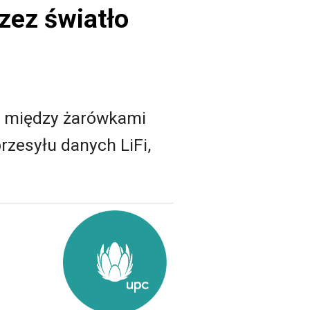
rzez światło
h między żarówkami
zesyłu danych LiFi,