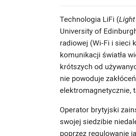
Technologia LiFi (
Light
University of Edinbur
radiowej (Wi-Fi i siec
komunikacji światła wi
krótszych od używanych
nie powoduje zakłóce
elektromagnetycznie, t
Operator brytyjski zai
swojej siedzibie nieda
poprzez regulowanie j