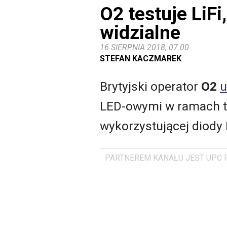
O2 testuje LiFi
widzialne
16 SIERPNIA 2018, 07:00
STEFAN KACZMAREK
Brytyjski operator
O2
u
LED-owymi w ramach te
wykorzystującej diody 
PARTNEREM KANAŁU JEST UPC 