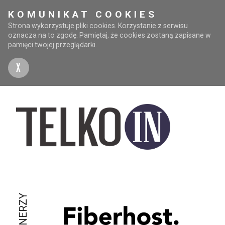
KOMUNIKAT COOKIES
Strona wykorzystuje pliki cookies. Korzystanie z serwisu
oznacza na to zgodę. Pamiętaj, że cookies zostaną zapisane w
pamięci twojej przeglądarki.
X
PARTNERZY