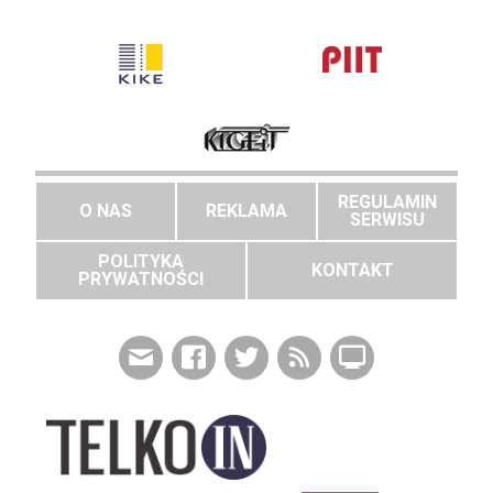
REGULAMIN
O NAS
REKLAMA
SERWISU
POLITYKA
KONTAKT
PRYWATNOŚCI