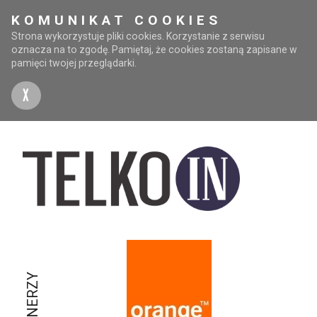
KOMUNIKAT COOKIES
Strona wykorzystuje pliki cookies. Korzystanie z serwisu
oznacza na to zgodę. Pamiętaj, że cookies zostaną zapisane w
pamięci twojej przeglądarki.
X
PARTNERZY