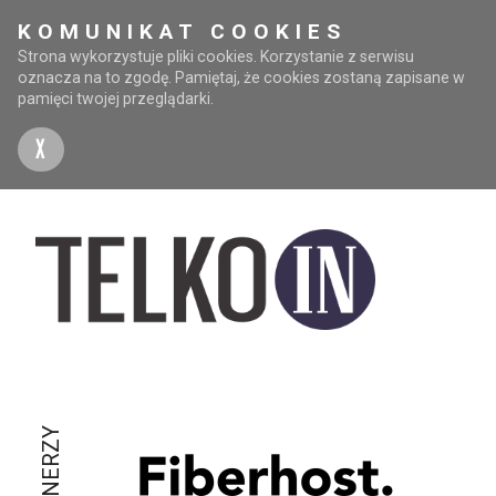
KOMUNIKAT COOKIES
Strona wykorzystuje pliki cookies. Korzystanie z serwisu
oznacza na to zgodę. Pamiętaj, że cookies zostaną zapisane w
pamięci twojej przeglądarki.
X
PARTNERZY