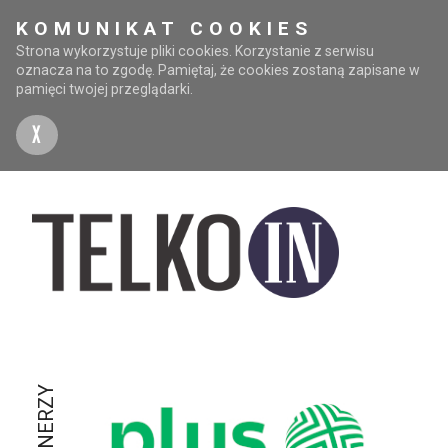
KOMUNIKAT COOKIES
Strona wykorzystuje pliki cookies. Korzystanie z serwisu
oznacza na to zgodę. Pamiętaj, że cookies zostaną zapisane w
pamięci twojej przeglądarki.
X
PARTNERZY