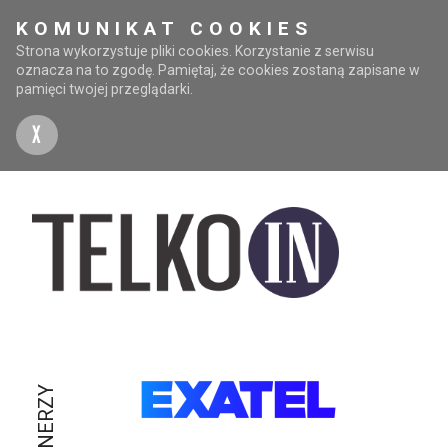
KOMUNIKAT COOKIES
Strona wykorzystuje pliki cookies. Korzystanie z serwisu
oznacza na to zgodę. Pamiętaj, że cookies zostaną zapisane w
pamięci twojej przeglądarki.
X
PARTNERZY