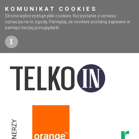
KOMUNIKAT COOKIES
Strona wykorzystuje pliki cookies. Korzystanie z serwisu
oznacza na to zgodę. Pamiętaj, że cookies zostaną zapisane w
pamięci twojej przeglądarki.
X
PARTNERZY