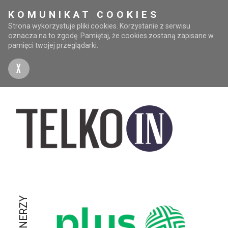
KOMUNIKAT COOKIES
Strona wykorzystuje pliki cookies. Korzystanie z serwisu
oznacza na to zgodę. Pamiętaj, że cookies zostaną zapisane w
pamięci twojej przeglądarki.
X
PARTNERZY