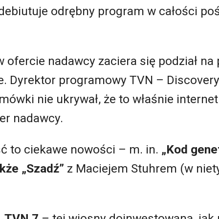
debiutuje odrębny program w całości po
 ofercie nadawcy zaciera się podział na
owe. Dyrektor programowy TVN – Discover
mówki nie ukrywał, że to właśnie interne
er nadawcy.
ć to ciekawe nowości – m. in.
„Kod gene
akże „Szadź”
z Maciejem Stuhrem (w niety
,
TVN 7
– tej wiosny doinwestowana, jak 