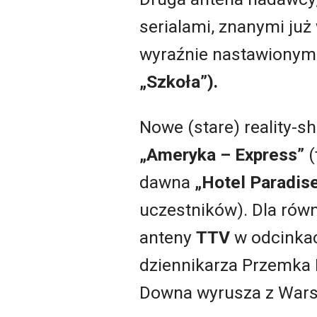
serialami, znanymi już
wyraźnie nastawionymi
„Szkoła”).
Nowe (stare) reality-
„Ameryka – Express”
(
dawna
„Hotel Paradis
uczestników). Dla równ
anteny
TTV
w odcinkac
dziennikarza Przemka 
Downa wyrusza z Wars