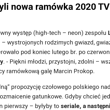
yli nowa ramówka 2020 TV
owny występ (high-tech – neon) zespołu
 – wystrojonych rodzimych gwiazd, gwia
owało pod koniec lutego br. po czerw
ry
. - Piękni młodzi, przystojni, zdolni – 
cy ramówkową galę Marcin Prokop.
ną” propozycję czołowego polskiego nad
rozmaicenie gatunkowe. Gdyby chcieć je
an pierwszy – byłyby to
seriale, a następn