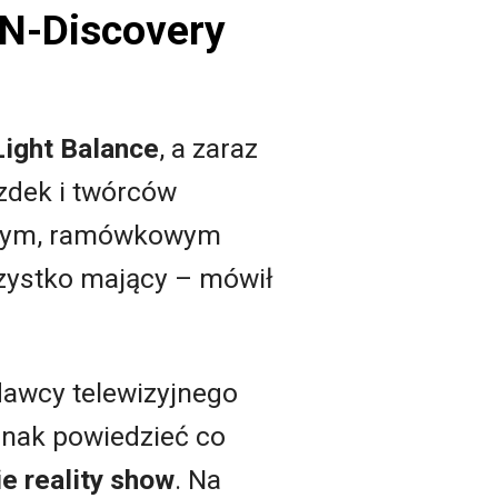
N-Discovery
Light Balance
, a zaraz
zdek i twórców
onym, ramówkowym
wszystko mający – mówił
awcy telewizyjnego
dnak powiedzieć co
ie reality show
. Na