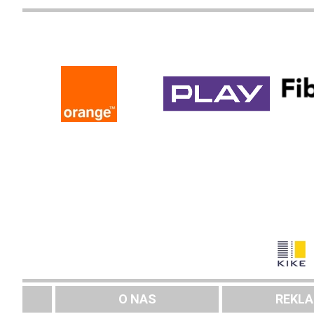
O NAS
REKL