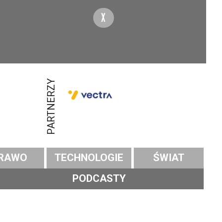
X
PARTNERZY
RAWO
TECHNOLOGIE
ŚWIAT
PODCASTY