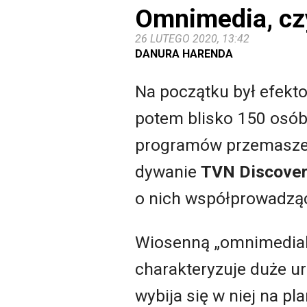
Omnimedia, cz
26 LUTEGO 2020, 13:42
DANURA HARENDA
Na początku był efekt
potem blisko 150 osób
programów przemaszer
dywanie
TVN Discove
o nich współprowadzą
Wiosenną „omnimedial
charakteryzuje duże u
wybija się w niej na pl