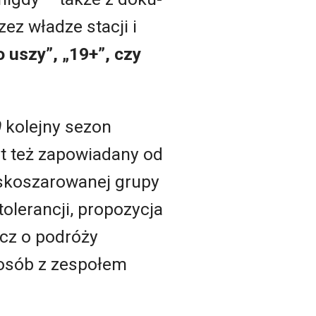
ez władze stacji i
 uszy”, „19+”, czy
0
kolejny sezon
t też zapowiadany od
skoszarowanej grupy
olerancji, propozycja
ecz o podróży
 osób z zespołem