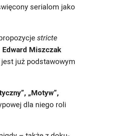
święcony serialom jako
 propozycje
stricte
y
Edward Miszczak
t jest już podstawowym
tyczny”, „Motyw”,
powej dla niego roli
nigdy – także z doku-