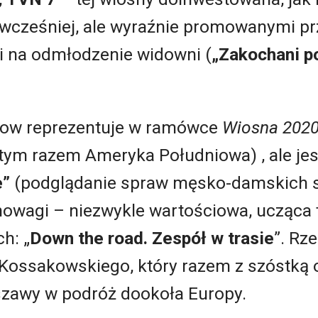
 wcześniej, ale wyraźnie promowanymi prz
 na odmłodzenie widowni (
„Zakochani po
show reprezentuje w ramówce
Wiosna 202
tym razem Ameryka Południowa) , ale jes
e”
(podglądanie spraw męsko-damskich 
owagi – niezwykle wartościowa, ucząca t
h: „
Down the road. Zespół w trasie
”. Rz
Kossakowskiego, który razem z szóstką
zawy w podróż dookoła Europy.