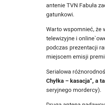
antenie TVN Fabuła za
gatunkowi.
Warto wspomnieć, że w
telewizyjne i online`
podczas prezentacji ra
miejscem emisji premi
Serialowa różnorodnoś
Chyłka – kasacja”, a t
seryjnego mordercy).
Druga antena nadawcy