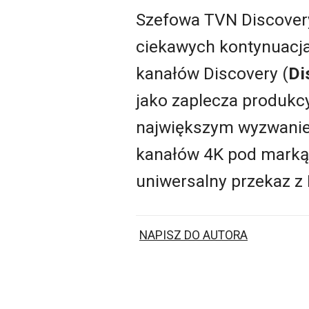
Szefowa TVN Discove
ciekawych kontynuacja
kanałów Discovery (
Di
jako zaplecza produkcy
największym wyzwaniem
kanałów 4K pod mark
uniwersalny przekaz z 
NAPISZ DO AUTORA