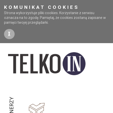
KOMUNIKAT COOKIES
Strona wykorzystuje pliki cookies. Korzystanie z serwisu
oznacza na to zgodę. Pamiętaj, że cookies zostaną zapisane w
pamięci twojej przeglądarki.
X
PARTNERZY