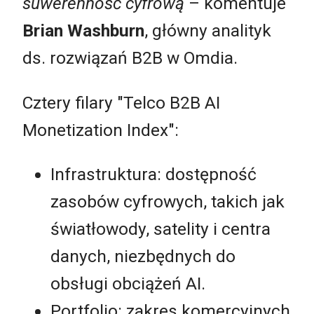
suwerenność cyfrową
– komentuje
Brian Washburn
, główny analityk
ds. rozwiązań B2B w Omdia.
Cztery filary "Telco B2B AI
Monetization Index":
Infrastruktura: dostępność
zasobów cyfrowych, takich jak
światłowody, satelity i centra
danych, niezbędnych do
obsługi obciążeń AI.
Portfolio: zakres komercyjnych