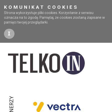
KOMUNIKAT COOKIES
Strona wykorzystuje pliki cookies. Korzystanie z serwisu
oznacza na to zgodę. Pamiętaj, że cookies zostaną zapisane w
pamięci twojej przeglądarki.
X
PARTNERZY