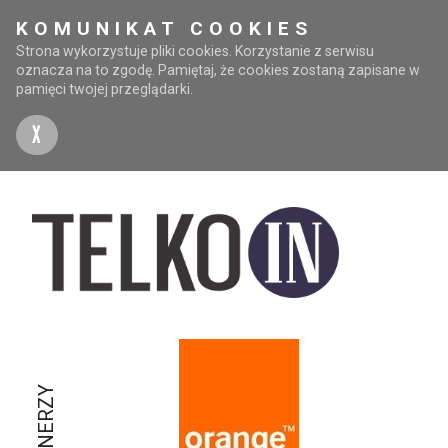
KOMUNIKAT COOKIES
Strona wykorzystuje pliki cookies. Korzystanie z serwisu
oznacza na to zgodę. Pamiętaj, że cookies zostaną zapisane w
pamięci twojej przeglądarki.
X
PARTNERZY