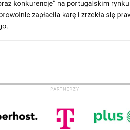
 oraz konkurencję” na portugalskim ryn
rowolnie zapłaciła karę i zrzekła się pr
go.
PARTNERZY