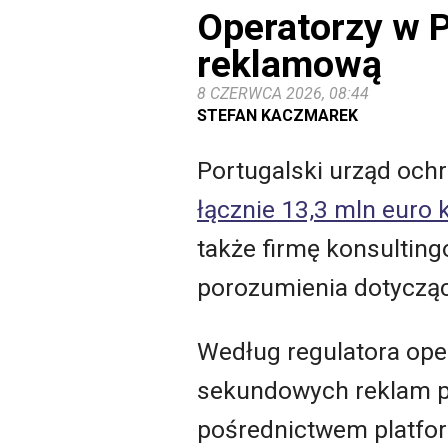
Operatorzy w P
reklamową
8 CZERWCA 2026, 08:44
STEFAN KACZMAREK
Portugalski urząd och
łącznie 13,3 mln euro
także firmę konsultin
porozumienia dotycząc
Według regulatora ope
sekundowych reklam p
pośrednictwem platf