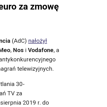
n euro za zmowę
ncia
(AdC)
nałożył
Meo
,
Nos
i
Vodafone
, a
 antykonkurencyjnego
agrań telewizyjnych.
lania 30-
ań TV za
ierpnia 2019 r. do