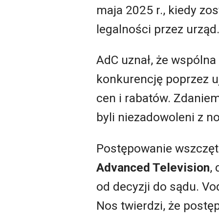
maja 2025 r., kiedy z
legalności przez urząd
AdC uznał, że wspólna 
konkurencję poprzez u
cen i rabatów. Zdaniem
byli niezadowoleni z
Postępowanie wszczęto
Adv
a
nced Television
,
od decyzji do sądu. Vo
Nos twierdzi, że post