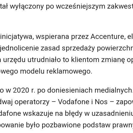
ostał wyłączony po wcześniejszym zakwes
.
inicjatywa, wspierana przez Accenture, 
jednolicenie zasad sprzedaży powierzchn
 urzędu utrudniało to klientom zmianę op
 nowego modelu reklamowego.
 w 2020 r. po doniesieniach medialnych.
 dwaj operatorzy – Vodafone i Nos – zapo
dafone wskazuje na błędy w uzasadnieniu
ępowanie było pozbawione podstaw prawny