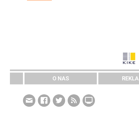
O NAS
REKL