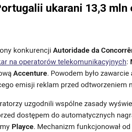
ortugalii ukarani 13,3 ml
rony konkurencji
Autoridade da Concorrê
 kar na operatorów telekomunikacyjnych
:
gową
Accenture
. Powodem było zawarcie
ego emisji reklam przed odtworzeniem n
ratorzy uzgodnili wspólne zasady wyświet
rzed dostępem do automatycznych nagr
ormy
Playce
. Mechanizm funkcjonował od s