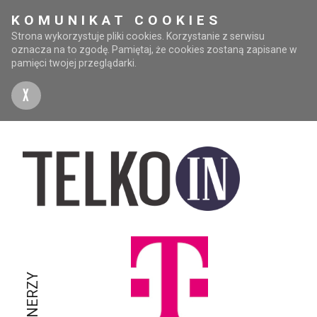
KOMUNIKAT COOKIES
Strona wykorzystuje pliki cookies. Korzystanie z serwisu
oznacza na to zgodę. Pamiętaj, że cookies zostaną zapisane w
pamięci twojej przeglądarki.
X
PARTNERZY