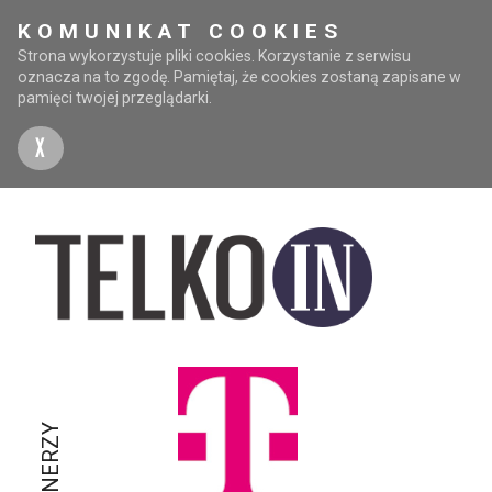
KOMUNIKAT COOKIES
Strona wykorzystuje pliki cookies. Korzystanie z serwisu
oznacza na to zgodę. Pamiętaj, że cookies zostaną zapisane w
pamięci twojej przeglądarki.
X
PARTNERZY