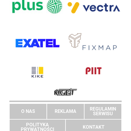
REGULAMIN
O NAS
REKLAMA
SERWISU
POLITYKA
KONTAKT
PRYWATNOŚCI