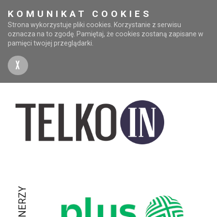
KOMUNIKAT COOKIES
Strona wykorzystuje pliki cookies. Korzystanie z serwisu
oznacza na to zgodę. Pamiętaj, że cookies zostaną zapisane w
pamięci twojej przeglądarki.
X
PARTNERZY