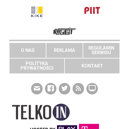
REGULAMIN
O NAS
REKLAMA
SERWISU
POLITYKA
KONTAKT
PRYWATNOŚCI