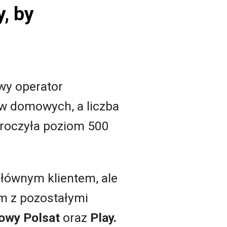
y, by
owy operator
tw domowych, a liczba
kroczyła poziom 500
j głównym klientem, ale
m z pozostałymi
rowy Polsat
oraz
Play.