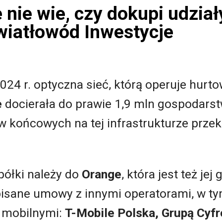
nie wie, czy dokupi udział
wiatłowód Inwestycje
024 r. optyczna sieć, którą operuje hurt
e
docierała do prawie 1,9 mln gospodars
w końcowych na tej infrastrukturze prze
półki należy do
Orange
, która jest też je
isane umowy z innymi operatorami, w ty
 mobilnymi:
T-Mobile Polska, Grupą Cyf