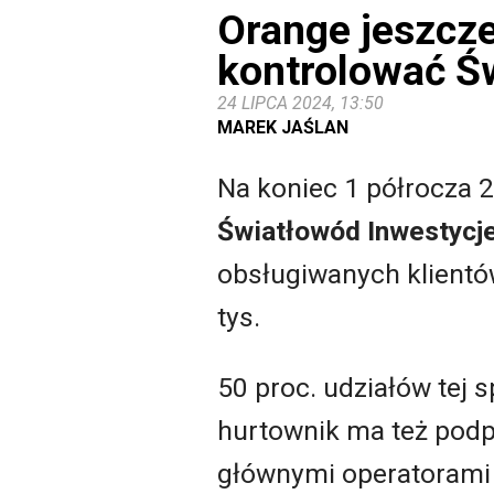
Orange jeszcze 
kontrolować Ś
24 LIPCA 2024, 13:50
MAREK JAŚLAN
Na koniec 1 półrocza 2
Światłowód Inwestycj
obsługiwanych klientó
tys.
50 proc. udziałów tej s
hurtownik ma też podp
głównymi operatorami