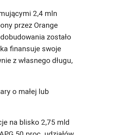
mującymi 2,4 mln
iony przez Orange
o dobudowania zostało
łka finansuje swoje
wnie z własnego długu,
ary o małej lub
je na blisko 2,75 mld
 APG 50 proc. udziałów