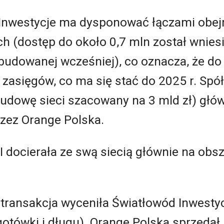
Inwestycje ma dysponować łączami obej
(dostęp do około 0,7 mln został wnies
zbudowanej wcześniej), co oznacza, że d
 zasięgów, co ma się stać do 2025 r. Spó
budowę sieci szacowany na 3 mld zł) głó
zez Orange Polska.
I docierała ze swą siecią głównie na obsz
 transakcja wyceniła Światłowód Inwestyc
gotówki i długu). Orange Polska sprzedał