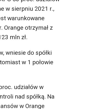
e w sierpniu 2021 r.,
 jest warunkowane
. Orange otrzymał z
123 mln zł.
, wniesie do spółki
natomiast w 1 połowie
proc. udziałów w
troli nad spółką. Na
inansów w Orange