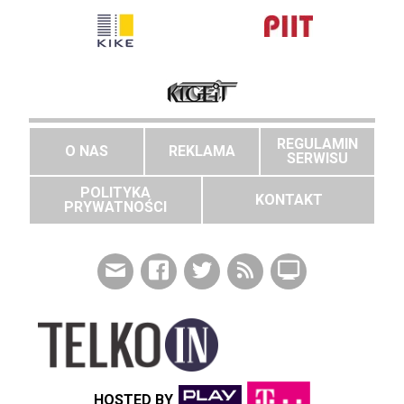
REGULAMIN
O NAS
REKLAMA
SERWISU
POLITYKA
KONTAKT
PRYWATNOŚCI
HOSTED BY