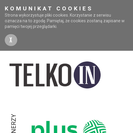
KOMUNIKAT COOKIES
Strona wykorzystuje pliki cookies. Korzystanie z serwisu
oznacza na to zgodę. Pamiętaj, że cookies zostaną zapisane w
pamięci twojej przeglądarki.
X
PARTNERZY