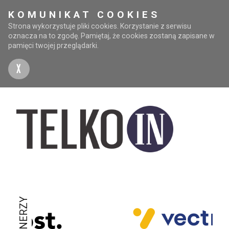
KOMUNIKAT COOKIES
Strona wykorzystuje pliki cookies. Korzystanie z serwisu
oznacza na to zgodę. Pamiętaj, że cookies zostaną zapisane w
pamięci twojej przeglądarki.
X
PARTNERZY