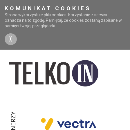
KOMUNIKAT COOKIES
Strona wykorzystuje pliki cookies. Korzystanie z serwisu
oznacza na to zgodę. Pamiętaj, że cookies zostaną zapisane w
pamięci twojej przeglądarki.
X
PARTNERZY