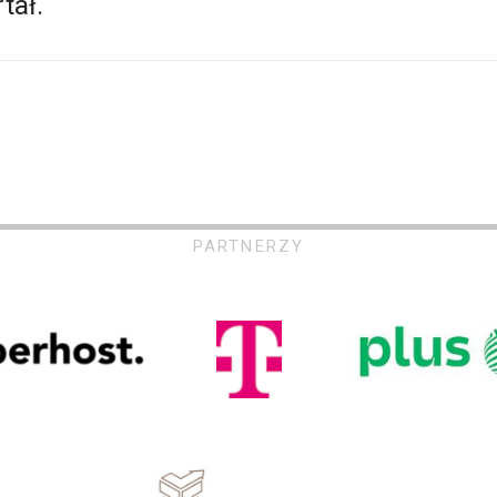
tał.
PARTNERZY