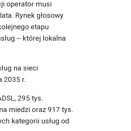
ji operator musi
lata. Rynek głosowy
kolejnego etapu
ług ‒ której lokalna
ług na sieci
 2035 r.
ADSL, 295 tys.
a miedzi oraz 917 tys.
ych kategorii usług od