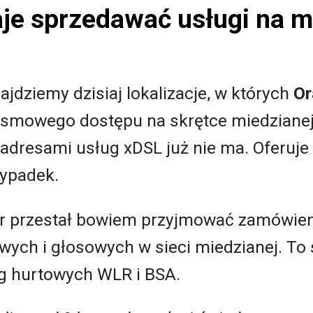
je sprzedawać usługi na m
jdziemy dzisiaj lokalizacje, w których
Or
mowego dostępu na skrętce miedzianej,
adresami usług xDSL już nie ma. Oferuje 
zypadek.
tor przestał bowiem przyjmować zamówien
ych i głosowych w sieci miedzianej. To
g hurtowych WLR i BSA.