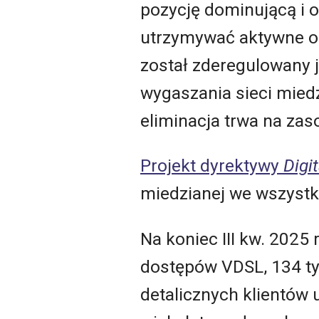
pozycję dominującą i o
utrzymywać aktywne ob
został zderegulowany j
wygaszania sieci miedz
eliminacja trwa na zas
Projekt dyrektywy
Digi
miedzianej we wszystk
Na koniec III kw. 2025
dostępów VDSL, 134 ty
detalicznych klientów 