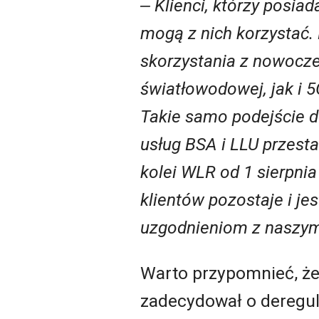
‒ Klienci, którzy posiad
mogą z nich korzystać.
skorzystania z nowocze
światłowodowej, jak i 
Takie samo podejście d
usług BSA i LLU przest
kolei WLR od 1 sierpnia
klientów pozostaje i je
uzgodnieniom z naszym
Warto przypomnieć, ż
zadecydował o deregula