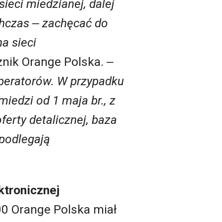
sieci miedzianej, dalej
chczas ‒ zachęcać do
a sieci
cznik Orange Polska.
‒
operatorów. W przypadku
iedzi od 1 maja br., z
ferty detalicznej, baza
 podlegają
ktronicznej
00 Orange Polska miał