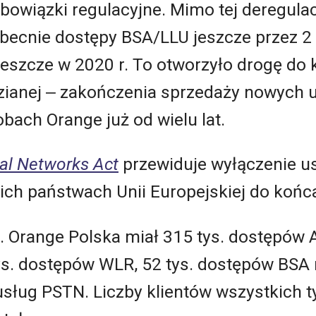
bowiązki regulacyjne. Mimo tej deregulac
ecnie dostępy BSA/LLU jeszcze przez 2 
eszcze w 2020 r. To otworzyło drogę do 
ianej ‒ zakończenia sprzedaży nowych us
obach Orange już od wielu lat.
tal Networks Act
przewiduje wyłączenie us
ich państwach Unii Europejskiej do końca
 r. Orange Polska miał 315 tys. dostępów 
s. dostępów WLR, 52 tys. dostępów BSA n
usług PSTN. Liczby klientów wszystkich t