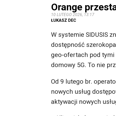
Orange przesta
10 LUTEGO 2026, 13:17
ŁUKASZ DEC
W systemie SIDUSIS zna
dostępność szerokopas
geo-ofertach pod tymi 
domowy 5G. To nie pr
Od 9 lutego br. opera
nowych usług dostępow
aktywacji nowych usłu