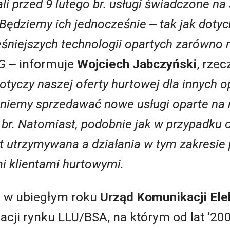
ali przed 9 lutego br. usługi świadczone na 
 Będziemy ich jednocześnie ‒ tak jak doty
śniejszych technologii opartych zarówno n
5G
‒ informuje
Wojciech Jabczyński
, rze
otyczy naszej oferty hurtowej dla innych 
aniemy sprzedawać nowe usługi oparte na m
 br. Natomiast, podobnie jak w przypadku o
st utrzymywana a działania w tym zakresie
i klientami hurtowymi.
e w ubiegłym roku
Urząd Komunikacji Ele
cji rynku LLU/BSA, na którym od lat ‘20